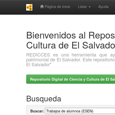
Página de inicio
Listar
Ayuda
Skip
navigation
Bienvenidos al Reposi
Cultura de El Salva
REDICCES es una herramienta que ayuda 
patrimonial de El Salvador. Este repositori
El Salvador"
Repositorio Digital de Ciencia y Cultura de El 
Busqueda
Buscar: