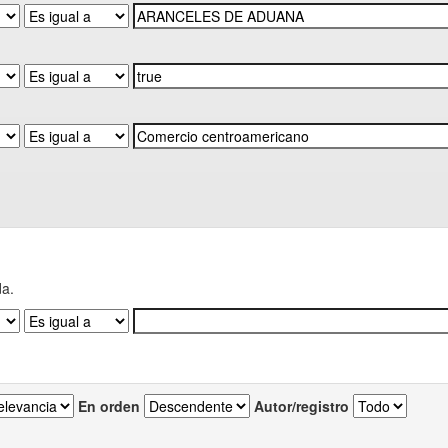
da.
En orden
Autor/registro