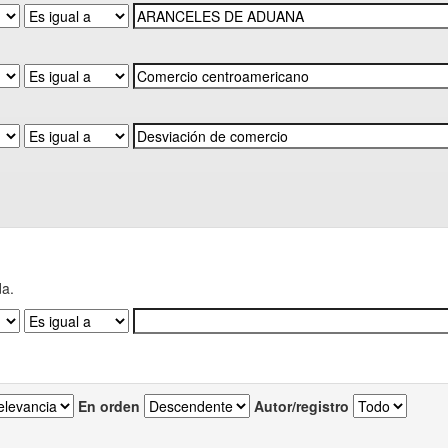
da.
En orden
Autor/registro