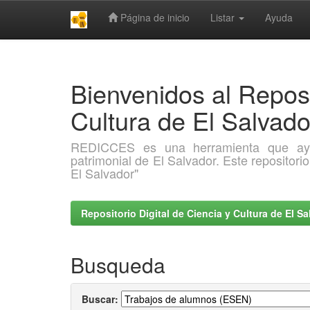
Página de inicio
Listar
Ayuda
Skip
navigation
Bienvenidos al Reposi
Cultura de El Salva
REDICCES es una herramienta que ayuda 
patrimonial de El Salvador. Este repositori
El Salvador"
Repositorio Digital de Ciencia y Cultura de El 
Busqueda
Buscar: