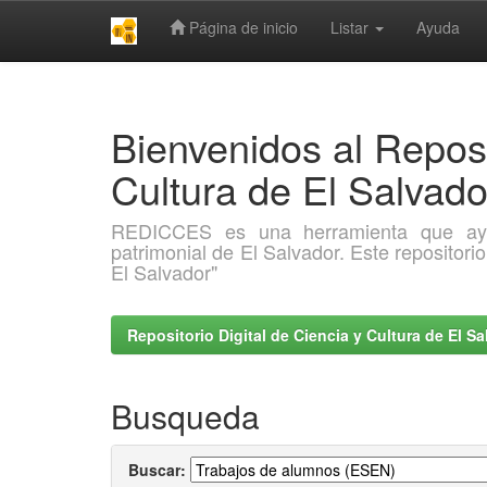
Página de inicio
Listar
Ayuda
Skip
navigation
Bienvenidos al Reposi
Cultura de El Salva
REDICCES es una herramienta que ayuda 
patrimonial de El Salvador. Este repositori
El Salvador"
Repositorio Digital de Ciencia y Cultura de El 
Busqueda
Buscar: