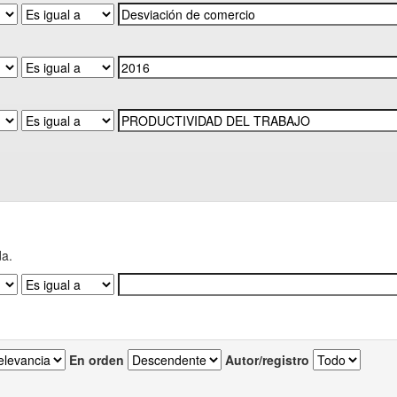
da.
En orden
Autor/registro