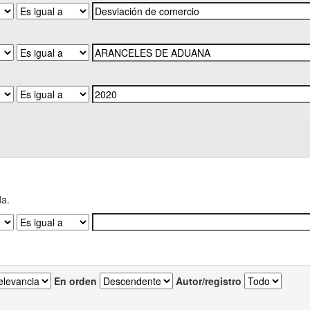
da.
En orden
Autor/registro