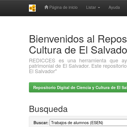
Página de inicio
Listar
Ayuda
Skip
navigation
Bienvenidos al Reposi
Cultura de El Salva
REDICCES es una herramienta que ayuda 
patrimonial de El Salvador. Este repositori
El Salvador"
Repositorio Digital de Ciencia y Cultura de El 
Busqueda
Buscar: