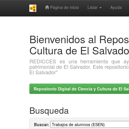
Página de inicio
Listar
Ayuda
Skip
navigation
Bienvenidos al Reposi
Cultura de El Salva
REDICCES es una herramienta que ayuda 
patrimonial de El Salvador. Este repositori
El Salvador"
Repositorio Digital de Ciencia y Cultura de El 
Busqueda
Buscar: