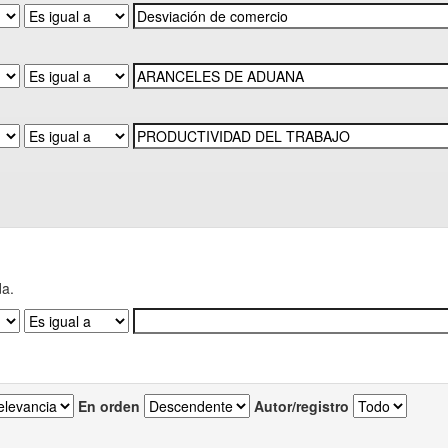
da.
En orden
Autor/registro