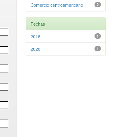
Comercio centroamericano
2
Fechas
2016
1
2020
1