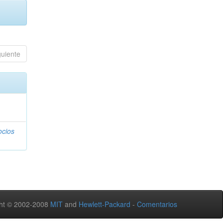
guiente
ocios
ht © 2002-2008
MIT
and
Hewlett-Packard
-
Comentarios