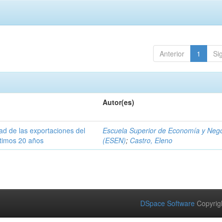
Anterior
1
Si
Autor(es)
dad de las exportaciones del
Escuela Superior de Economía y Neg
ltimos 20 años
(ESEN)
;
Castro, Eleno
DSpace Software
Copyrig