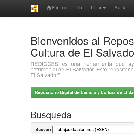
Página de inicio
Listar
Ayuda
Skip
navigation
Bienvenidos al Reposi
Cultura de El Salva
REDICCES es una herramienta que ayuda 
patrimonial de El Salvador. Este repositori
El Salvador"
Repositorio Digital de Ciencia y Cultura de El 
Busqueda
Buscar: