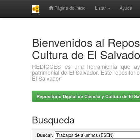
Página de inicio
Listar
Ayuda
Skip
navigation
Bienvenidos al Reposi
Cultura de El Salva
REDICCES es una herramienta que ayuda 
patrimonial de El Salvador. Este repositori
El Salvador"
Repositorio Digital de Ciencia y Cultura de El 
Busqueda
Buscar: