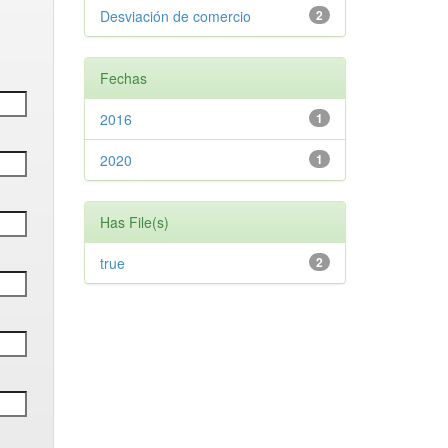
Desviación de comercio
2
Fechas
2016
1
2020
1
Has File(s)
true
2