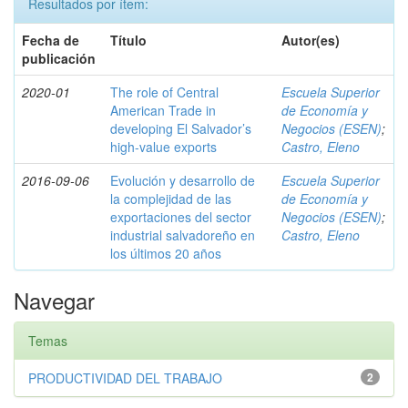
Resultados por ítem:
Fecha de
Título
Autor(es)
publicación
2020-01
The role of Central
Escuela Superior
American Trade in
de Economía y
developing El Salvador’s
Negocios (ESEN)
;
high-value exports
Castro, Eleno
2016-09-06
Evolución y desarrollo de
Escuela Superior
la complejidad de las
de Economía y
exportaciones del sector
Negocios (ESEN)
;
industrial salvadoreño en
Castro, Eleno
los últimos 20 años
Navegar
Temas
PRODUCTIVIDAD DEL TRABAJO
2