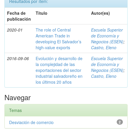
Resultados por ítem:
Fecha de
Título
Autor(es)
publicación
2020-01
The role of Central
Escuela Superior
American Trade in
de Economía y
developing El Salvador’s
Negocios (ESEN)
;
high-value exports
Castro, Eleno
2016-09-06
Evolución y desarrollo de
Escuela Superior
la complejidad de las
de Economía y
exportaciones del sector
Negocios (ESEN)
;
industrial salvadoreño en
Castro, Eleno
los últimos 20 años
Navegar
Temas
Desviación de comercio
2