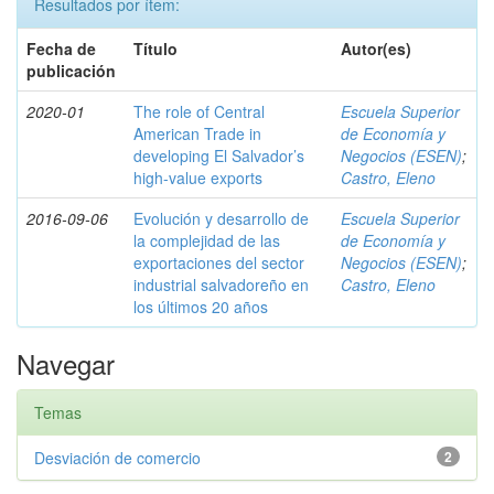
Resultados por ítem:
Fecha de
Título
Autor(es)
publicación
2020-01
The role of Central
Escuela Superior
American Trade in
de Economía y
developing El Salvador’s
Negocios (ESEN)
;
high-value exports
Castro, Eleno
2016-09-06
Evolución y desarrollo de
Escuela Superior
la complejidad de las
de Economía y
exportaciones del sector
Negocios (ESEN)
;
industrial salvadoreño en
Castro, Eleno
los últimos 20 años
Navegar
Temas
Desviación de comercio
2