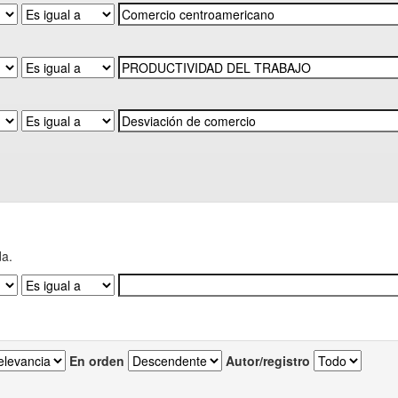
da.
En orden
Autor/registro