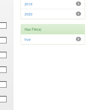
2016
1
2020
1
Has File(s)
true
2