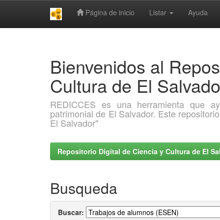
Página de inicio
Listar
Ayuda
Skip
navigation
Bienvenidos al Reposi
Cultura de El Salva
REDICCES es una herramienta que ayuda 
patrimonial de El Salvador. Este repositori
El Salvador"
Repositorio Digital de Ciencia y Cultura de El 
Busqueda
Buscar: