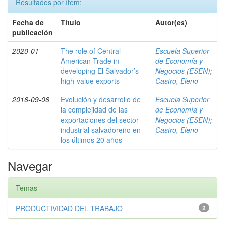
Resultados por ítem:
Fecha de
Título
Autor(es)
publicación
2020-01
The role of Central
Escuela Superior
American Trade in
de Economía y
developing El Salvador’s
Negocios (ESEN)
;
high-value exports
Castro, Eleno
2016-09-06
Evolución y desarrollo de
Escuela Superior
la complejidad de las
de Economía y
exportaciones del sector
Negocios (ESEN)
;
industrial salvadoreño en
Castro, Eleno
los últimos 20 años
Navegar
Temas
PRODUCTIVIDAD DEL TRABAJO
2