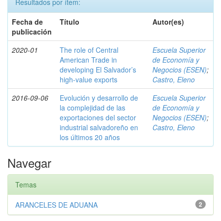
Resultados por ítem:
Fecha de
Título
Autor(es)
publicación
2020-01
The role of Central
Escuela Superior
American Trade in
de Economía y
developing El Salvador’s
Negocios (ESEN)
;
high-value exports
Castro, Eleno
2016-09-06
Evolución y desarrollo de
Escuela Superior
la complejidad de las
de Economía y
exportaciones del sector
Negocios (ESEN)
;
industrial salvadoreño en
Castro, Eleno
los últimos 20 años
Navegar
Temas
ARANCELES DE ADUANA
2