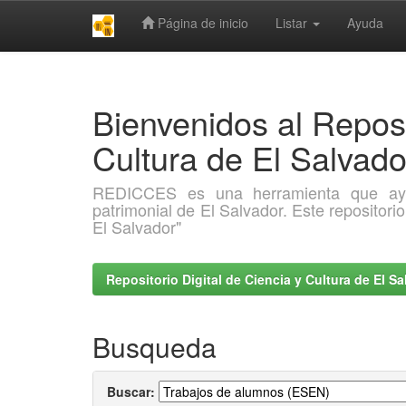
Página de inicio
Listar
Ayuda
Skip
navigation
Bienvenidos al Reposi
Cultura de El Salva
REDICCES es una herramienta que ayuda 
patrimonial de El Salvador. Este repositori
El Salvador"
Repositorio Digital de Ciencia y Cultura de El 
Busqueda
Buscar: