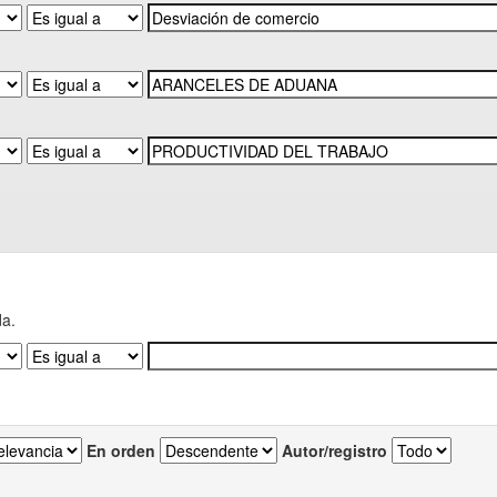
da.
En orden
Autor/registro