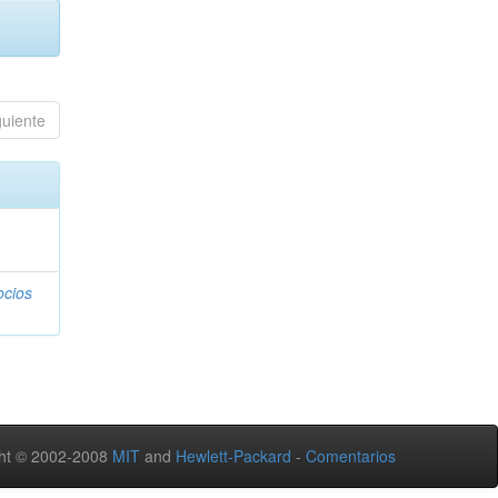
guiente
ocios
ht © 2002-2008
MIT
and
Hewlett-Packard
-
Comentarios