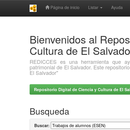
Página de inicio
Listar
Ayuda
Skip
navigation
Bienvenidos al Reposi
Cultura de El Salva
REDICCES es una herramienta que ayuda 
patrimonial de El Salvador. Este repositori
El Salvador"
Repositorio Digital de Ciencia y Cultura de El 
Busqueda
Buscar: