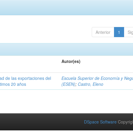
Anterior
1
Si
Autor(es)
dad de las exportaciones del
Escuela Superior de Economía y Neg
ltimos 20 años
(ESEN)
;
Castro, Eleno
DSpace Software
Copyrig