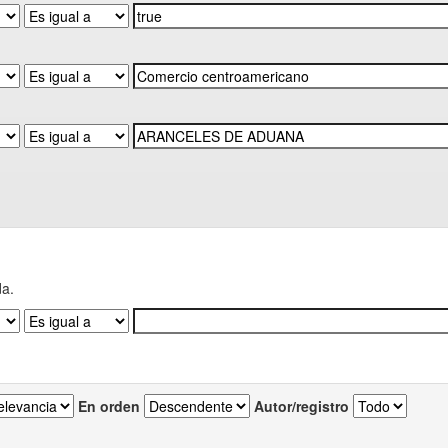
da.
En orden
Autor/registro