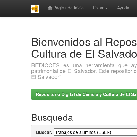
Página de inicio
Listar
Ayuda
Skip
navigation
Bienvenidos al Reposi
Cultura de El Salva
REDICCES es una herramienta que ayuda 
patrimonial de El Salvador. Este repositori
El Salvador"
Repositorio Digital de Ciencia y Cultura de El 
Busqueda
Buscar: