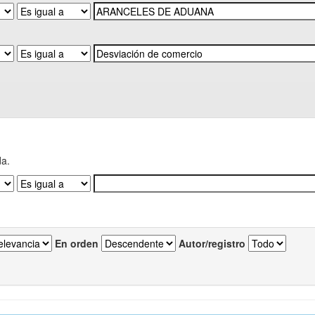
da.
En orden
Autor/registro