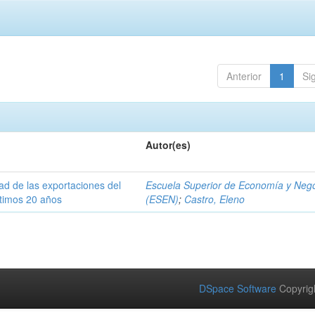
Anterior
1
Si
Autor(es)
dad de las exportaciones del
Escuela Superior de Economía y Neg
ltimos 20 años
(ESEN)
;
Castro, Eleno
DSpace Software
Copyrig