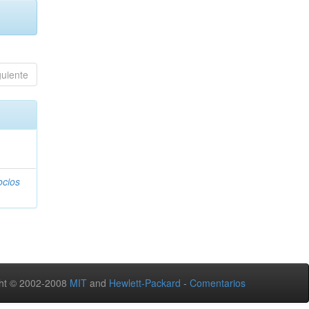
guiente
ocios
ht © 2002-2008
MIT
and
Hewlett-Packard
-
Comentarios