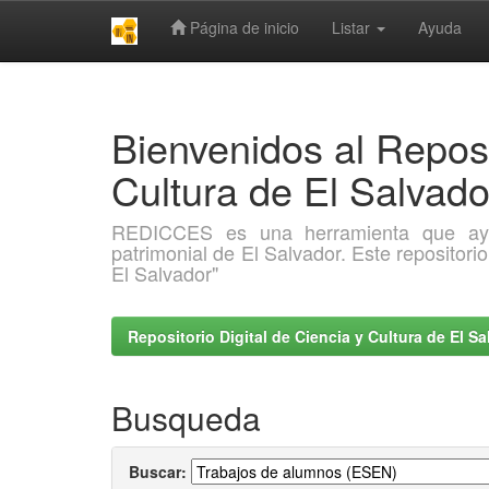
Página de inicio
Listar
Ayuda
Skip
navigation
Bienvenidos al Reposi
Cultura de El Salva
REDICCES es una herramienta que ayuda 
patrimonial de El Salvador. Este repositori
El Salvador"
Repositorio Digital de Ciencia y Cultura de El 
Busqueda
Buscar: