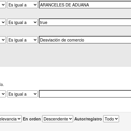
da.
En orden
Autor/registro