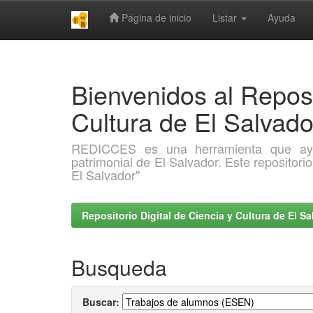
Página de inicio
Listar
Ayuda
Skip
navigation
Bienvenidos al Reposi
Cultura de El Salva
REDICCES es una herramienta que ayuda 
patrimonial de El Salvador. Este repositori
El Salvador"
Repositorio Digital de Ciencia y Cultura de El 
Busqueda
Buscar: