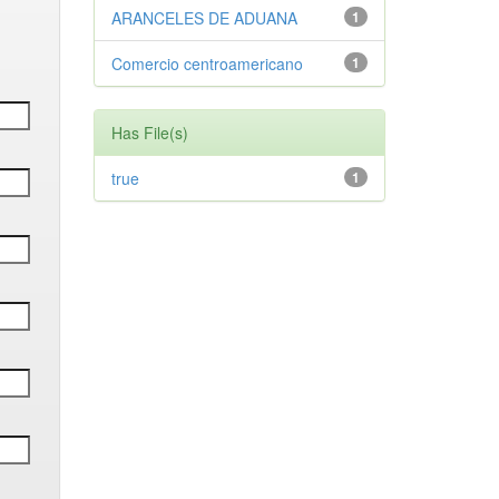
ARANCELES DE ADUANA
1
Comercio centroamericano
1
Has File(s)
true
1