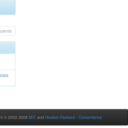
guiente
ocios
ht © 2002-2008
MIT
and
Hewlett-Packard
-
Comentarios