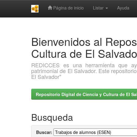
Página de inicio
Listar
Ayuda
Skip
navigation
Bienvenidos al Reposi
Cultura de El Salva
REDICCES es una herramienta que ayuda 
patrimonial de El Salvador. Este repositori
El Salvador"
Repositorio Digital de Ciencia y Cultura de El 
Busqueda
Buscar: