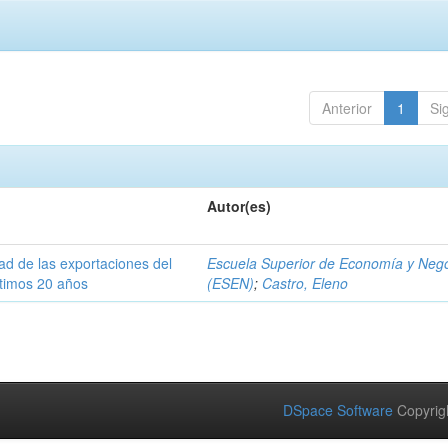
Anterior
1
Si
Autor(es)
dad de las exportaciones del
Escuela Superior de Economía y Neg
ltimos 20 años
(ESEN)
;
Castro, Eleno
DSpace Software
Copyrig