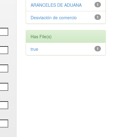
ARANCELES DE ADUANA
1
Desviación de comercio
1
Has File(s)
true
1