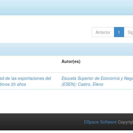
Anterior
1
Si
Autor(es)
dad de las exportaciones del
Escuela Superior de Economía y Neg
ltimos 20 años
(ESEN)
;
Castro, Eleno
DSpace Software
Copyrig