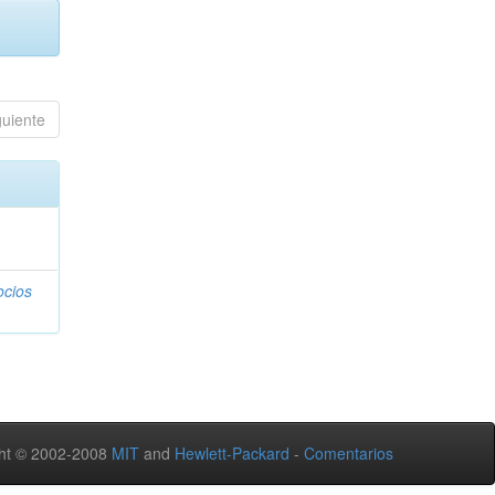
guiente
ocios
ht © 2002-2008
MIT
and
Hewlett-Packard
-
Comentarios