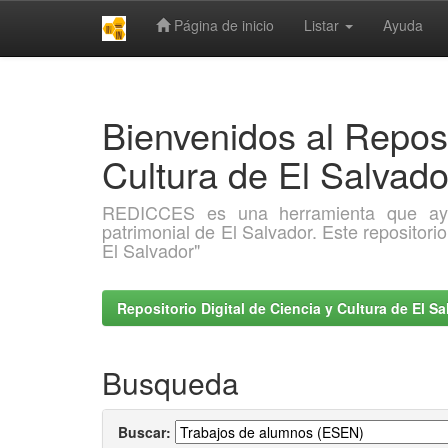
Página de inicio
Listar
Ayuda
Skip
navigation
Bienvenidos al Reposi
Cultura de El Salva
REDICCES es una herramienta que ayuda 
patrimonial de El Salvador. Este repositori
El Salvador"
Repositorio Digital de Ciencia y Cultura de El 
Busqueda
Buscar: