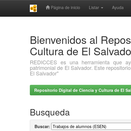
Página de inicio
Listar
Ayuda
Skip
navigation
Bienvenidos al Reposi
Cultura de El Salva
REDICCES es una herramienta que ayuda 
patrimonial de El Salvador. Este repositori
El Salvador"
Repositorio Digital de Ciencia y Cultura de El 
Busqueda
Buscar: