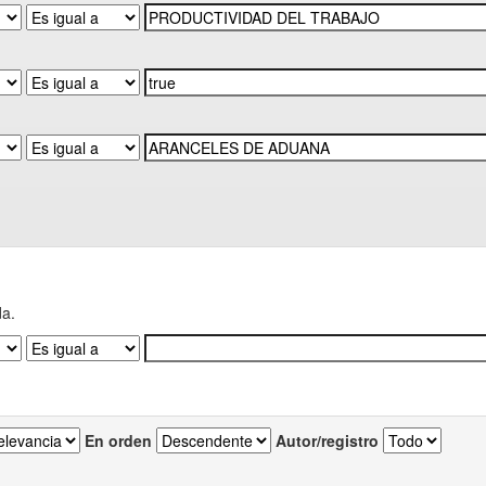
da.
En orden
Autor/registro