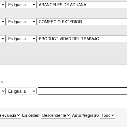
da.
En orden
Autor/registro