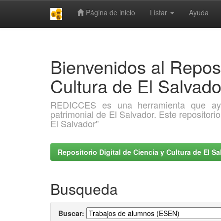
Página de inicio
Listar
Ayuda
Skip
navigation
Bienvenidos al Reposi
Cultura de El Salva
REDICCES es una herramienta que ayuda 
patrimonial de El Salvador. Este repositori
El Salvador"
Repositorio Digital de Ciencia y Cultura de El 
Busqueda
Buscar: