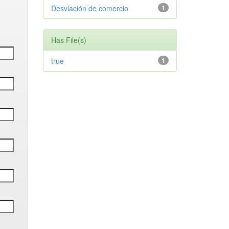
Desviación de comercio
1
Has File(s)
true
1