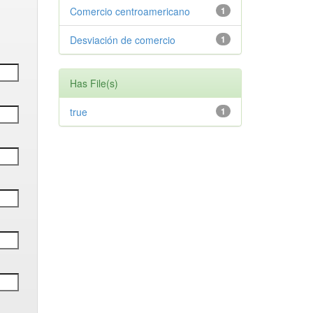
Comercio centroamericano
1
Desviación de comercio
1
Has File(s)
true
1