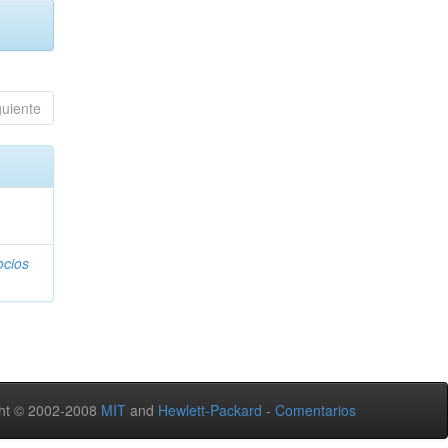
guiente
ocios
ht © 2002-2008
MIT
and
Hewlett-Packard
-
Comentarios