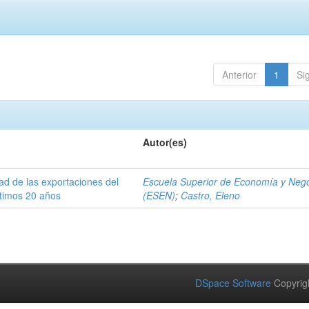
Anterior
1
Si
Autor(es)
dad de las exportaciones del
Escuela Superior de Economía y Neg
ltimos 20 años
(ESEN)
;
Castro, Eleno
DSpace Software
Copyrig