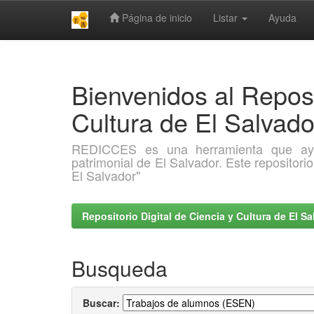
Página de inicio
Listar
Ayuda
Skip
navigation
Bienvenidos al Reposi
Cultura de El Salva
REDICCES es una herramienta que ayuda 
patrimonial de El Salvador. Este repositori
El Salvador"
Repositorio Digital de Ciencia y Cultura de El 
Busqueda
Buscar: