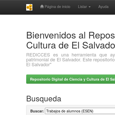
Página de inicio
Listar
Ayuda
Skip
navigation
Bienvenidos al Reposi
Cultura de El Salva
REDICCES es una herramienta que ayuda 
patrimonial de El Salvador. Este repositori
El Salvador"
Repositorio Digital de Ciencia y Cultura de El 
Busqueda
Buscar: