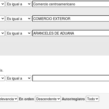
da.
En orden
Autor/registro