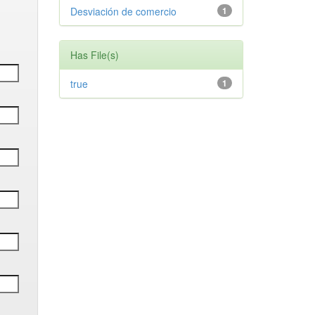
Desviación de comercio
1
Has File(s)
true
1