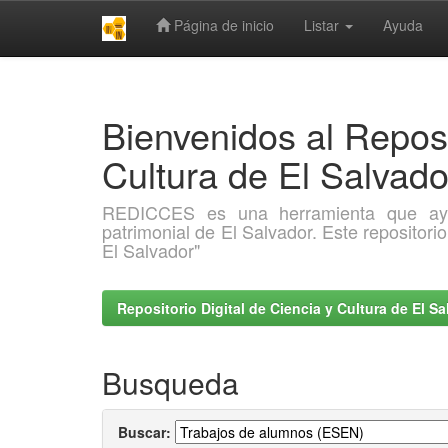
Página de inicio
Listar
Ayuda
Skip
navigation
Bienvenidos al Reposi
Cultura de El Salva
REDICCES es una herramienta que ayuda 
patrimonial de El Salvador. Este repositori
El Salvador"
Repositorio Digital de Ciencia y Cultura de El 
Busqueda
Buscar: