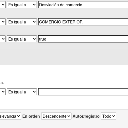
da.
En orden
Autor/registro