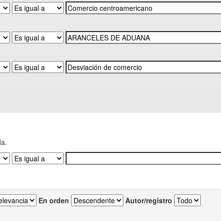
da.
En orden
Autor/registro