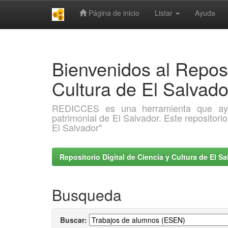
Página de inicio
Listar
Ayuda
Skip
navigation
Bienvenidos al Reposi
Cultura de El Salva
REDICCES es una herramienta que ayuda 
patrimonial de El Salvador. Este repositori
El Salvador"
Repositorio Digital de Ciencia y Cultura de El 
Busqueda
Buscar: