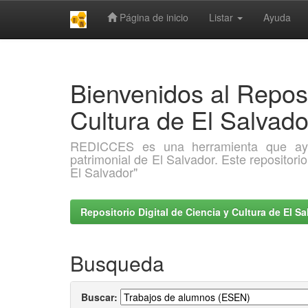
Página de inicio
Listar
Ayuda
Skip
navigation
Bienvenidos al Reposi
Cultura de El Salva
REDICCES es una herramienta que ayuda 
patrimonial de El Salvador. Este repositori
El Salvador"
Repositorio Digital de Ciencia y Cultura de El 
Busqueda
Buscar: