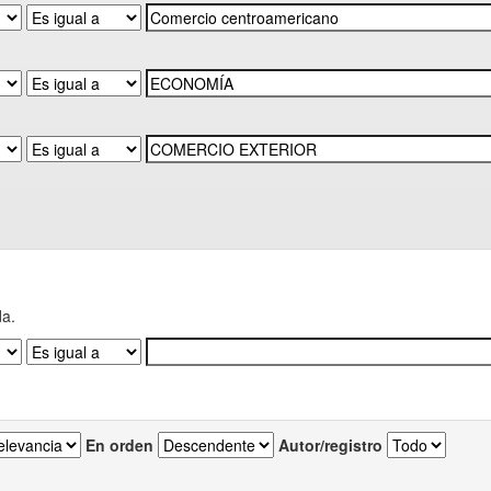
da.
En orden
Autor/registro