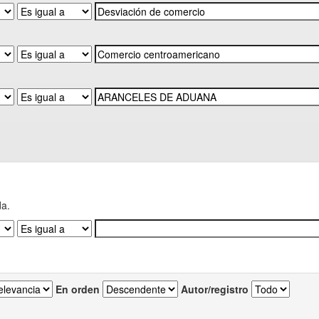
da.
En orden
Autor/registro