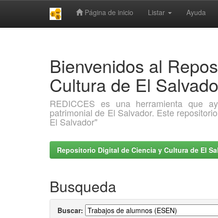
Página de inicio
Listar
Ayuda
Skip
navigation
Bienvenidos al Reposi
Cultura de El Salva
REDICCES es una herramienta que ayuda 
patrimonial de El Salvador. Este repositori
El Salvador"
Repositorio Digital de Ciencia y Cultura de El 
Busqueda
Buscar: