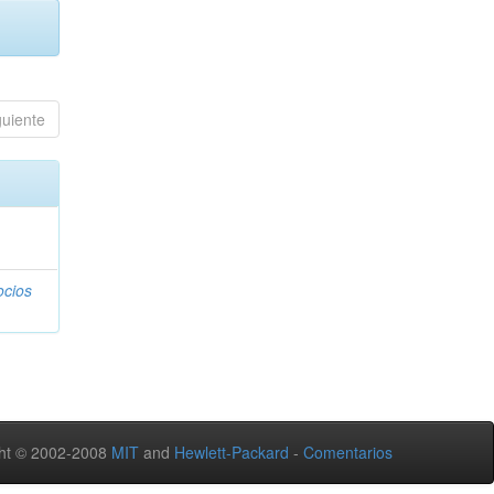
guiente
ocios
ht © 2002-2008
MIT
and
Hewlett-Packard
-
Comentarios