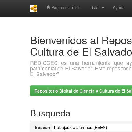
Página de inicio
Listar
Ayuda
Skip
navigation
Bienvenidos al Reposi
Cultura de El Salva
REDICCES es una herramienta que ayuda 
patrimonial de El Salvador. Este repositori
El Salvador"
Repositorio Digital de Ciencia y Cultura de El 
Busqueda
Buscar: