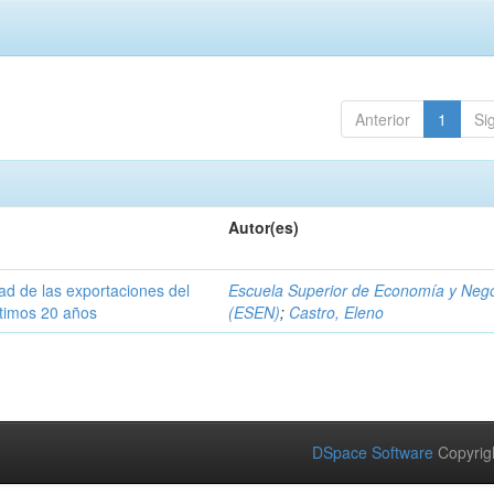
Anterior
1
Si
Autor(es)
dad de las exportaciones del
Escuela Superior de Economía y Neg
ltimos 20 años
(ESEN)
;
Castro, Eleno
DSpace Software
Copyrig