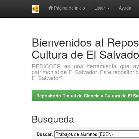
Página de inicio
Listar
Ayuda
Skip
navigation
Bienvenidos al Reposi
Cultura de El Salva
REDICCES es una herramienta que ayuda 
patrimonial de El Salvador. Este repositori
El Salvador"
Repositorio Digital de Ciencia y Cultura de El 
Busqueda
Buscar: