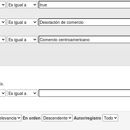
da.
En orden
Autor/registro