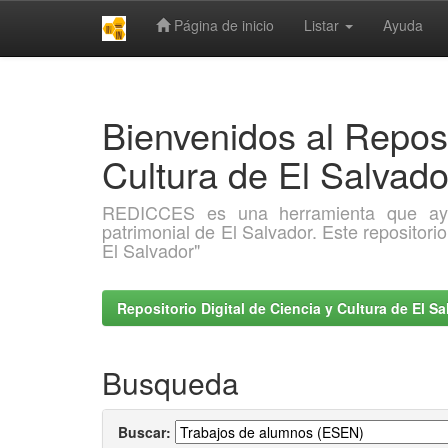
Página de inicio
Listar
Ayuda
Skip
navigation
Bienvenidos al Reposi
Cultura de El Salva
REDICCES es una herramienta que ayuda 
patrimonial de El Salvador. Este repositori
El Salvador"
Repositorio Digital de Ciencia y Cultura de El 
Busqueda
Buscar: