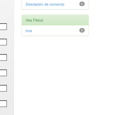
Desviación de comercio
1
Has File(s)
true
1