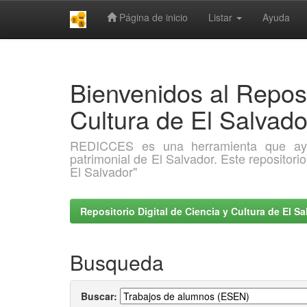
Página de inicio
Listar
Ayuda
Skip
navigation
Bienvenidos al Reposi
Cultura de El Salva
REDICCES es una herramienta que ayuda 
patrimonial de El Salvador. Este repositori
El Salvador"
Repositorio Digital de Ciencia y Cultura de El 
Busqueda
Buscar: