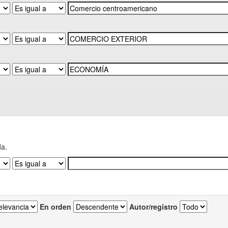
da.
En orden
Autor/registro