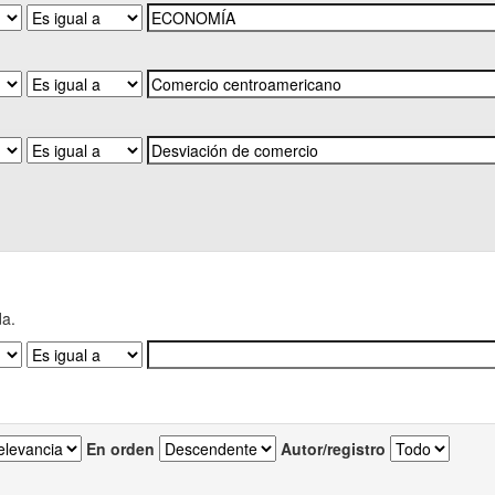
da.
En orden
Autor/registro