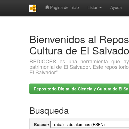
Página de inicio
Listar
Ayuda
Skip
navigation
Bienvenidos al Reposi
Cultura de El Salva
REDICCES es una herramienta que ayuda 
patrimonial de El Salvador. Este repositori
El Salvador"
Repositorio Digital de Ciencia y Cultura de El 
Busqueda
Buscar: