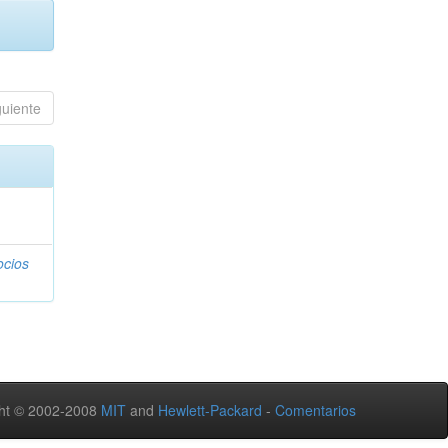
guiente
ocios
ht © 2002-2008
MIT
and
Hewlett-Packard
-
Comentarios