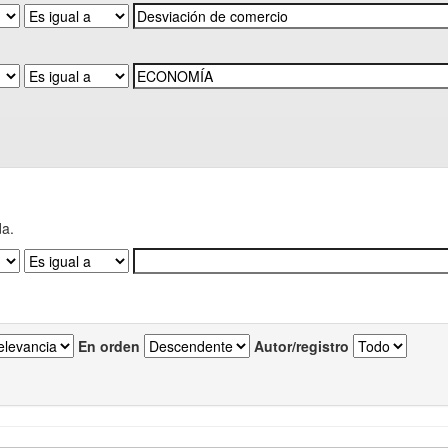
da.
En orden
Autor/registro