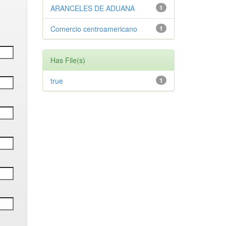
ARANCELES DE ADUANA
1
Comercio centroamericano
1
Has File(s)
true
1