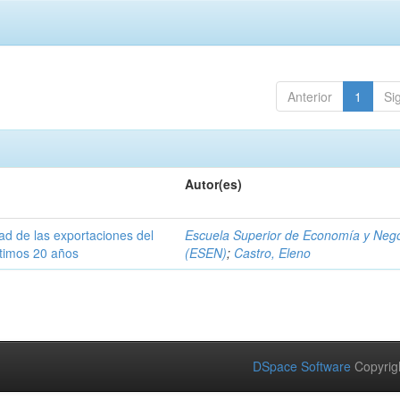
Anterior
1
Si
Autor(es)
dad de las exportaciones del
Escuela Superior de Economía y Neg
ltimos 20 años
(ESEN)
;
Castro, Eleno
DSpace Software
Copyrig