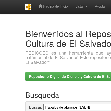
Página de inicio
Listar
Ayuda
Skip
navigation
Bienvenidos al Reposi
Cultura de El Salva
REDICCES es una herramienta que ayuda 
patrimonial de El Salvador. Este repositori
El Salvador"
Repositorio Digital de Ciencia y Cultura de El 
Busqueda
Buscar: