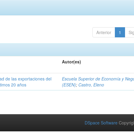
Anterior
1
Si
Autor(es)
dad de las exportaciones del
Escuela Superior de Economía y Neg
ltimos 20 años
(ESEN)
;
Castro, Eleno
DSpace Software
Copyrig