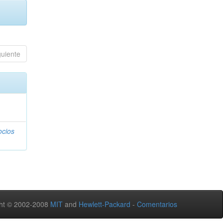
guiente
ocios
ht © 2002-2008
MIT
and
Hewlett-Packard
-
Comentarios