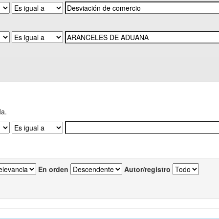
da.
En orden
Autor/registro