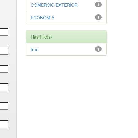
COMERCIO EXTERIOR
1
ECONOMÍA
1
Has File(s)
true
1