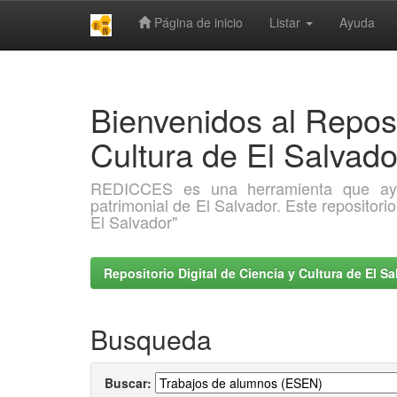
Página de inicio
Listar
Ayuda
Skip
navigation
Bienvenidos al Reposi
Cultura de El Salva
REDICCES es una herramienta que ayuda 
patrimonial de El Salvador. Este repositori
El Salvador"
Repositorio Digital de Ciencia y Cultura de El 
Busqueda
Buscar: