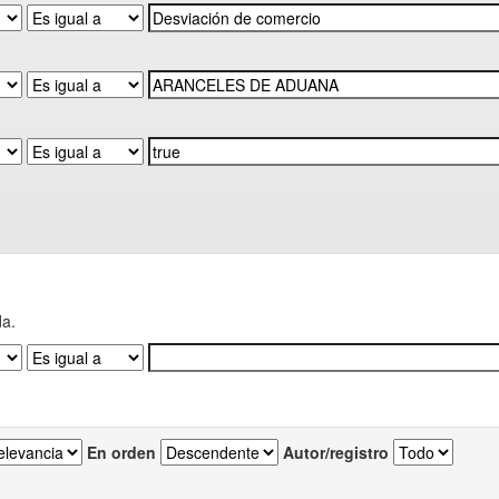
da.
En orden
Autor/registro