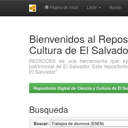
Página de inicio
Listar
Ayuda
Skip
navigation
Bienvenidos al Reposi
Cultura de El Salva
REDICCES es una herramienta que ayuda 
patrimonial de El Salvador. Este repositori
El Salvador"
Repositorio Digital de Ciencia y Cultura de El 
Busqueda
Buscar: