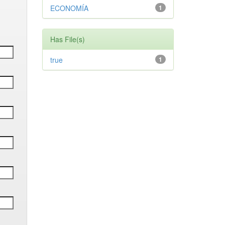
ECONOMÍA
1
Has File(s)
true
1