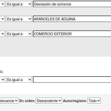
da.
En orden
Autor/registro