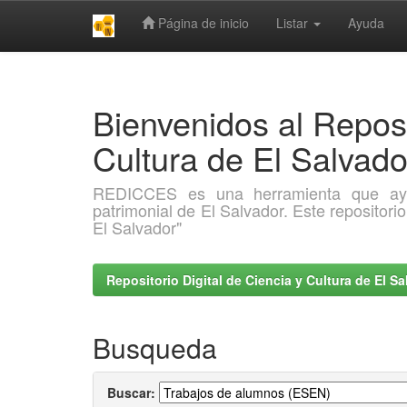
Página de inicio
Listar
Ayuda
Skip
navigation
Bienvenidos al Reposi
Cultura de El Salva
REDICCES es una herramienta que ayuda 
patrimonial de El Salvador. Este repositori
El Salvador"
Repositorio Digital de Ciencia y Cultura de El 
Busqueda
Buscar: