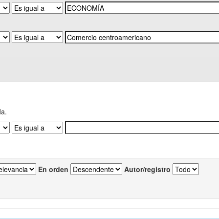
da.
En orden
Autor/registro