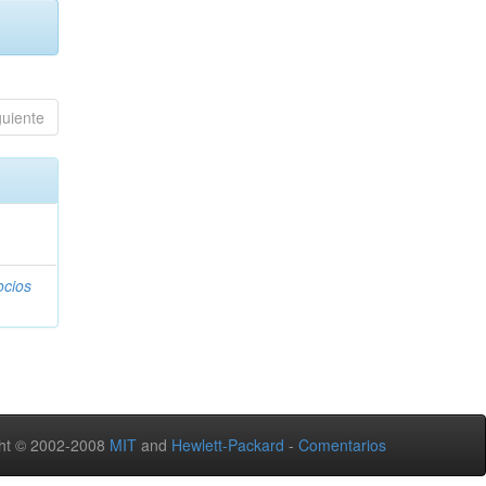
guiente
ocios
ht © 2002-2008
MIT
and
Hewlett-Packard
-
Comentarios