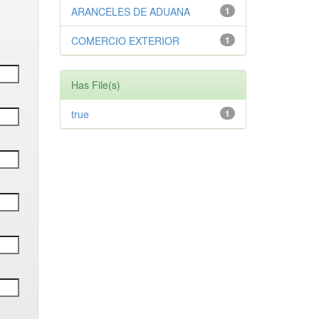
ARANCELES DE ADUANA
1
COMERCIO EXTERIOR
1
Has File(s)
true
1