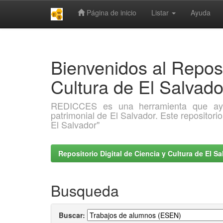
Página de inicio
Listar
Ayuda
Skip
navigation
Bienvenidos al Reposi
Cultura de El Salva
REDICCES es una herramienta que ayuda 
patrimonial de El Salvador. Este repositori
El Salvador"
Repositorio Digital de Ciencia y Cultura de El 
Busqueda
Buscar: