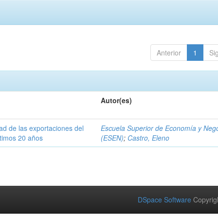
Anterior
1
Si
Autor(es)
dad de las exportaciones del
Escuela Superior de Economía y Neg
ltimos 20 años
(ESEN)
;
Castro, Eleno
DSpace Software
Copyrig