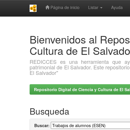
Página de inicio
Listar
Ayuda
Skip
navigation
Bienvenidos al Reposi
Cultura de El Salva
REDICCES es una herramienta que ayuda 
patrimonial de El Salvador. Este repositori
El Salvador"
Repositorio Digital de Ciencia y Cultura de El 
Busqueda
Buscar: