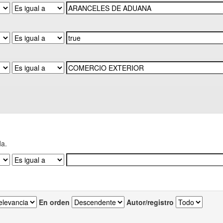
da.
En orden
Autor/registro