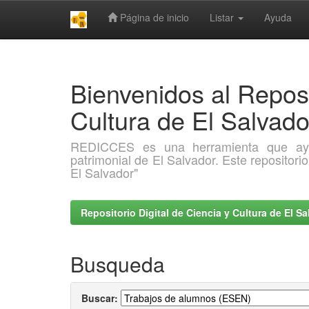
Página de inicio
Listar
Ayuda
Skip
navigation
Bienvenidos al Reposi
Cultura de El Salva
REDICCES es una herramienta que ayuda 
patrimonial de El Salvador. Este repositori
El Salvador"
Repositorio Digital de Ciencia y Cultura de El 
Busqueda
Buscar: