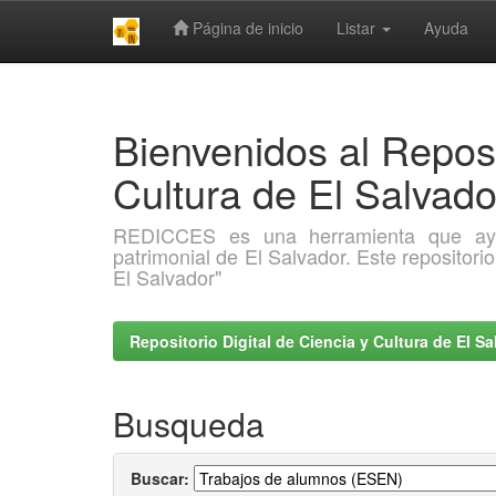
Página de inicio
Listar
Ayuda
Skip
navigation
Bienvenidos al Reposi
Cultura de El Salva
REDICCES es una herramienta que ayuda 
patrimonial de El Salvador. Este repositori
El Salvador"
Repositorio Digital de Ciencia y Cultura de El 
Busqueda
Buscar: