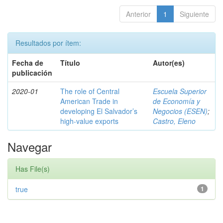
Anterior
1
Siguiente
Resultados por ítem:
Fecha de
Título
Autor(es)
publicación
2020-01
The role of Central
Escuela Superior
American Trade in
de Economía y
developing El Salvador’s
Negocios (ESEN)
;
high-value exports
Castro, Eleno
Navegar
Has File(s)
true
1