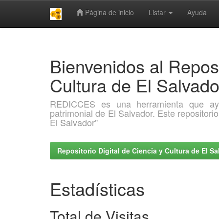
Página de inicio
Listar
Ayuda
Skip
navigation
Bienvenidos al Reposi
Cultura de El Salva
REDICCES es una herramienta que ayuda 
patrimonial de El Salvador. Este repositori
El Salvador"
Repositorio Digital de Ciencia y Cultura de El 
Estadísticas
Total de Visitas