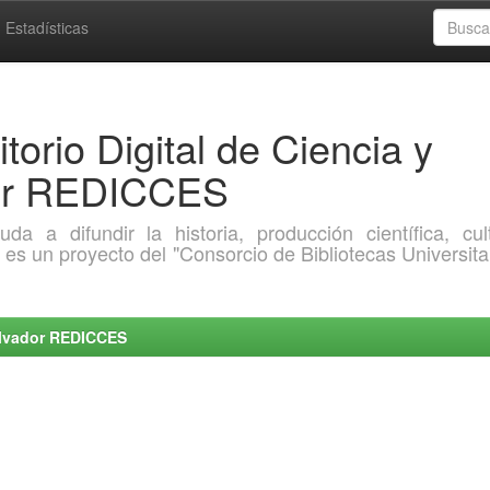
Estadísticas
torio Digital de Ciencia y
dor REDICCES
a difundir la historia, producción científica, cult
o es un proyecto del "Consorcio de Bibliotecas Universita
Salvador REDICCES