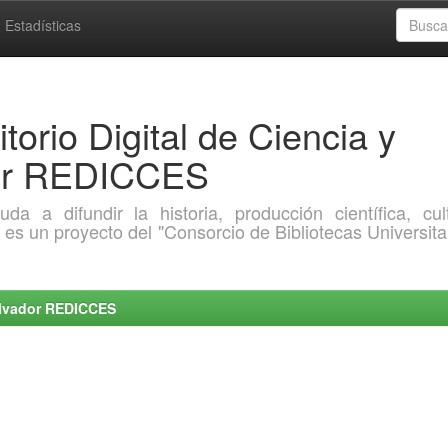
Estadísticas
torio Digital de Ciencia y
dor REDICCES
a difundir la historia, producción científica, cult
o es un proyecto del "Consorcio de Bibliotecas Universita
Salvador REDICCES