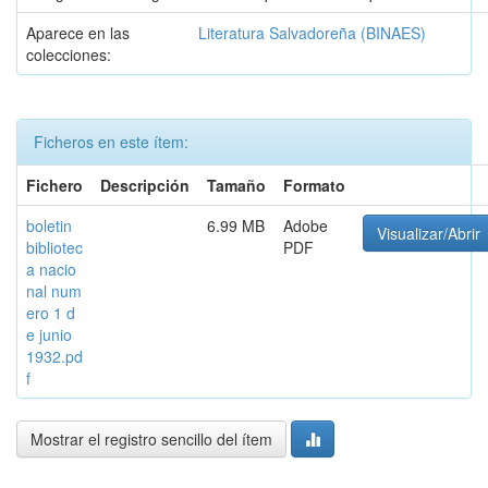
Aparece en las
Literatura Salvadoreña (BINAES)
colecciones:
Ficheros en este ítem:
Fichero
Descripción
Tamaño
Formato
boletin
6.99 MB
Adobe
Visualizar/Abrir
bibliotec
PDF
a nacio
nal num
ero 1 d
e junio
1932.pd
f
Mostrar el registro sencillo del ítem