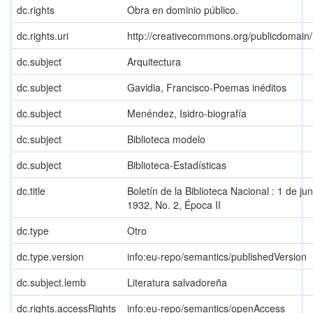
dc.rights
Obra en dominio público.
dc.rights.uri
http://creativecommons.org/publicdomain/
dc.subject
Arquitectura
dc.subject
Gavidia, Francisco-Poemas inéditos
dc.subject
Menéndez, Isidro-biografía
dc.subject
Biblioteca modelo
dc.subject
Biblioteca-Estadísticas
dc.title
Boletín de la Biblioteca Nacional : 1 de ju
1932, No. 2, Época II
dc.type
Otro
dc.type.version
info:eu-repo/semantics/publishedVersion
dc.subject.lemb
Literatura salvadoreña
dc.rights.accessRights
info:eu-repo/semantics/openAccess