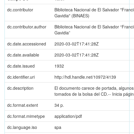
dc.contributor
Biblioteca Nacional de El Salvador "Franc
Gavidia" (BINAES)
dc.contributor.author
Biblioteca Nacional de El Salvador “Franc
Gavidia”
dc.date.accessioned
2020-03-02T17:41:28Z
dc.date.available
2020-03-02T17:41:28Z
dc.date.issued
1932
dc.identifier.uri
http://hdl.handle.net/10972/4139
dc.description
El documento carece de portada, algunos
tomados de la bolsa del CD.-- Inicia págin
dc.format.extent
34 p.
dc.format.mimetype
application/pdf
dc.language.iso
spa