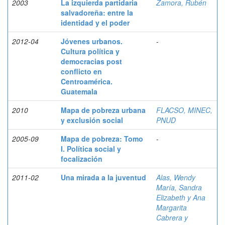
2003
La izquierda partidaria
Zamora, Rubén
salvadoreña: entre la
identidad y el poder
2012-04
Jóvenes urbanos.
-
Cultura política y
democracias post
conflicto en
Centroamérica.
Guatemala
2010
Mapa de pobreza urbana
FLACSO, MINEC,
y exclusión social
PNUD
2005-09
Mapa de pobreza: Tomo
-
I. Política social y
focalización
2011-02
Una mirada a la juventud
Alas, Wendy
María, Sandra
Elizabeth y Ana
Margarita
Cabrera y