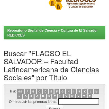
Repositorio Digital de Ciencia y Cultura de El Salvador
REDICCES
Buscar "FLACSO EL
SALVADOR – Facultad
Latinoamericana de Ciencias
Sociales" por Título
Ir a:
0-9
A
B
C
D
E
F
G
H
I
J
K
L
M
N
O
P
Q
R
S
T
U
V
W
X
Y
Z
O introducir las primeras letras: