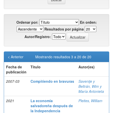
Ordenar por:
En orden:
Resultados por página
Autor/Registro:
< Anterior
Mostrando resultados 3 a 20 de 20
Fecha de
Título
Autor(es)
publicación
2007-03
Compitiendo en bravuras
Savenije y
Beltrán, Wim y
María Antonieta
2021
La economía
Pleites, William
salvadoreña después de
la Independencia