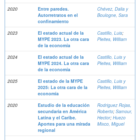
2020
Entre paredes.
Chévez, Dalia y
Autorretratos en el
Boulogne, Sara
confinamiento
2023
El estado actual de la
Castillo, Luis
;
MYPE 2023. La otra cara
Pleites, William
de la economía
2024
El estado actual de la
Castillo, Luis y
MYPE 2024. La otra cara
Pleites, William
de la economía
2025
El estado de la MYPE
Castillo, Luis y
2025: La otra cara de la
Pleites, William
economía
2020
Estudio de la educación
Rodriguez Rojas,
secundaria en América
Roberto
;
Samour,
Latina y el Caribe.
Hector
;
Huezo
Aportes para una mirada
Mixco, Miguel
regional