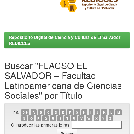
Repositorio Digital de Ciencia y Cultura de El Salvador
REDICCES
Buscar "FLACSO EL
SALVADOR – Facultad
Latinoamericana de Ciencias
Sociales" por Título
Ir a:
0-9
A
B
C
D
E
F
G
H
I
J
K
L
M
N
O
P
Q
R
S
T
U
V
W
X
Y
Z
O introducir las primeras letras: