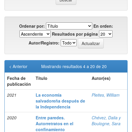
Ordenar por:
En orden:
Resultados por página
Autor/Registro:
< Anterior
Mostrando resultados 4 a 20 de 20
Fecha de
Título
Autor(es)
publicación
2021
La economía
Pleites, William
salvadoreña después de
la Independencia
2020
Entre paredes.
Chévez, Dalia y
Autorretratos en el
Boulogne, Sara
confinamiento