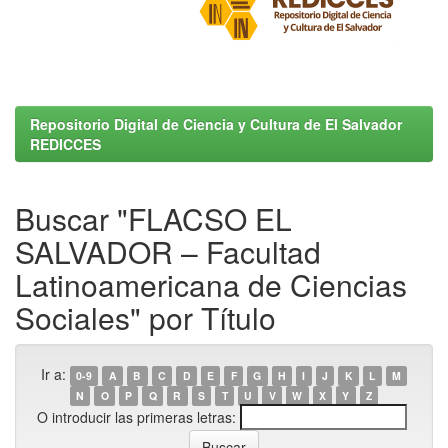
Repositorio Digital de Ciencia y Cultura de El Salvador
REDICCES
Buscar "FLACSO EL
SALVADOR – Facultad
Latinoamericana de Ciencias
Sociales" por Título
Ir a:
0-9
A
B
C
D
E
F
G
H
I
J
K
L
M
N
O
P
Q
R
S
T
U
V
W
X
Y
Z
O introducir las primeras letras: