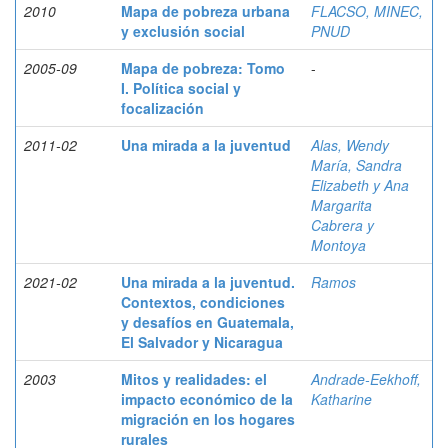
2010
Mapa de pobreza urbana
FLACSO, MINEC,
y exclusión social
PNUD
2005-09
Mapa de pobreza: Tomo
-
I. Política social y
focalización
2011-02
Una mirada a la juventud
Alas, Wendy
María, Sandra
Elizabeth y Ana
Margarita
Cabrera y
Montoya
2021-02
Una mirada a la juventud.
Ramos
Contextos, condiciones
y desafíos en Guatemala,
El Salvador y Nicaragua
2003
Mitos y realidades: el
Andrade-Eekhoff,
impacto económico de la
Katharine
migración en los hogares
rurales