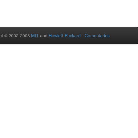
ht © 2002-2008
MIT
and
Hewlett-Packard
-
Comentarios