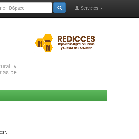
Servicios
ural y
rias de
es".