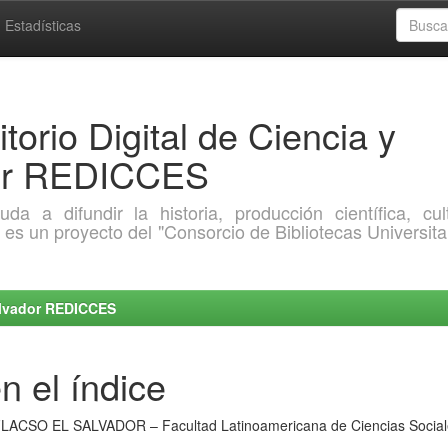
Estadísticas
torio Digital de Ciencia y
dor REDICCES
a difundir la historia, producción científica, cult
o es un proyecto del "Consorcio de Bibliotecas Universita
Salvador REDICCES
n el índice
 "FLACSO EL SALVADOR – Facultad Latinoamericana de Ciencias Social