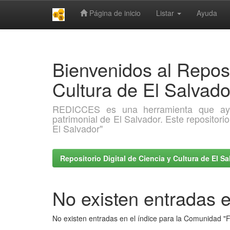
Página de inicio
Listar
Ayuda
Skip
navigation
Bienvenidos al Reposi
Cultura de El Salva
REDICCES es una herramienta que ayuda 
patrimonial de El Salvador. Este repositori
El Salvador"
Repositorio Digital de Ciencia y Cultura de El 
No existen entradas e
No existen entradas en el índice para la Comunidad