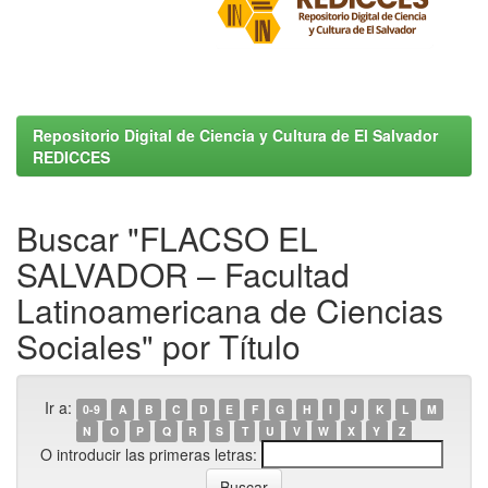
Repositorio Digital de Ciencia y Cultura de El Salvador
REDICCES
Buscar "FLACSO EL
SALVADOR – Facultad
Latinoamericana de Ciencias
Sociales" por Título
Ir a:
0-9
A
B
C
D
E
F
G
H
I
J
K
L
M
N
O
P
Q
R
S
T
U
V
W
X
Y
Z
O introducir las primeras letras: